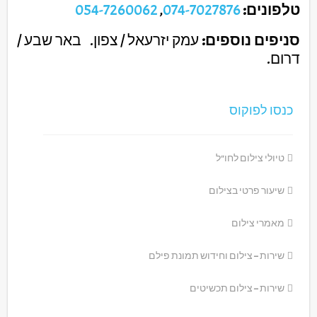
טלפונים:
074-7027876
,
054-7260062
סניפים נוספים:
עמק יזרעאל / צפון. באר שבע /
דרום.
כנסו לפוקוס
טיולי צילום לחו"ל
שיעור פרטי בצילום
מאמרי צילום
שירות – צילום וחידוש תמונת פילם
שירות – צילום תכשיטים